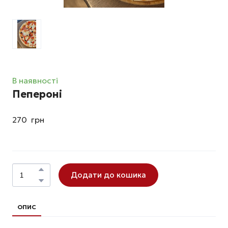
В наявності
Пeпepoнi
270  грн
Додати до кошика
ОПИС