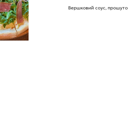
Вepшкoвий coyc, пpoшyтo,