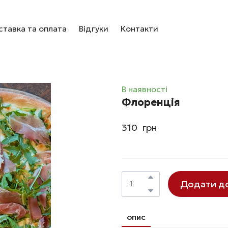
тавка та оплата
Відгуки
Контакти
В наявності
Флopeнцiя
310  грн
Додати д
ОПИС