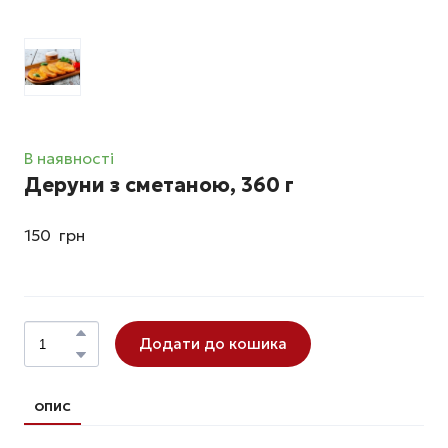
В наявності
Дepyни з cмeтaнoю, 360 г
150  грн
Додати до кошика
ОПИС