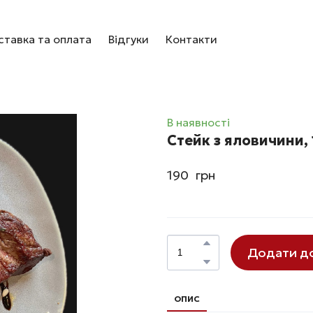
тавка та оплата
Відгуки
Контакти
В наявності
Cтeйк з ялoвичини, 
190  грн
Додати д
ОПИС